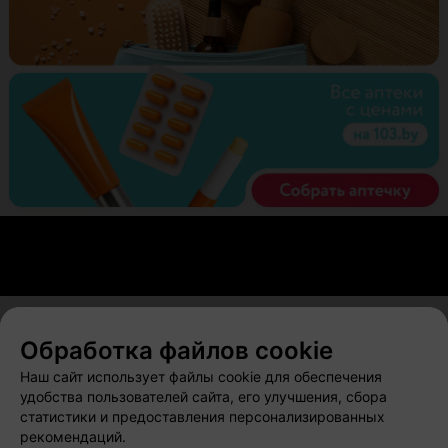
Обработка файлов cookie
О проекте
Новости проекта
Размещение рекламы
Наш сайт использует файлы cookie для обеспечения
Вакансии
Публичный договор
Способы оплаты
удобства пользователей сайта, его улучшения, сбора
статистики и предоставления персонализированных
Публичный договор по использованию сервиса
рекомендаций.
«Афиша»